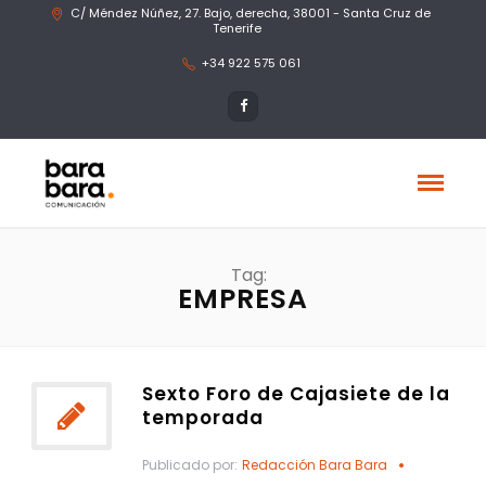
C/ Méndez Núñez, 27. Bajo, derecha, 38001 - Santa Cruz de
Tenerife
+34 922 575 061
Tag:
EMPRESA
Sexto Foro de Cajasiete de la
temporada
Publicado por:
Redacción Bara Bara